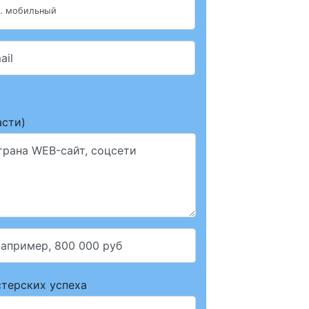
л. мобильный
ail
асти)
трана WEB-сайт, соцсети
например, 800 000 руб
стерских успеха