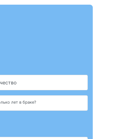
чество
лько лет в браке?