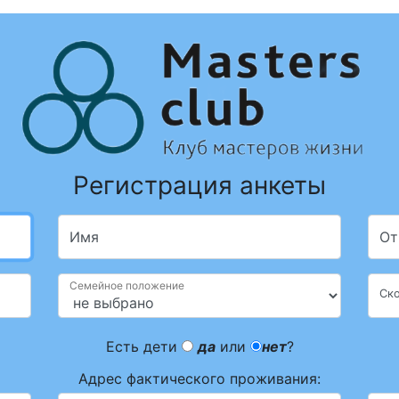
Регистрация анкеты
Имя
От
Семейное положение
Ско
Есть дети
да
или
нет
?
Адрес фактического проживания: